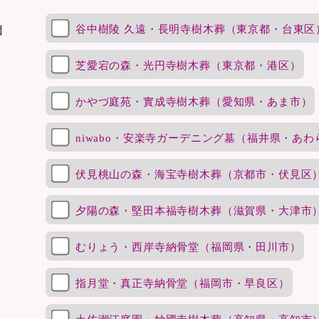
谷中樹陵 久遠・長明寺樹木葬（東京都・台東区
園
芝愛宕の森・光円寺樹木葬（東京都・港区）
かやづ庭苑・實成寺樹木葬（愛知県・あま市）
niwabo・安楽寺ガーデニング墓（福井県・あわ
伏見桃山の森・海宝寺樹木葬（京都市・伏見区
夕陽の森・堅田本福寺樹木葬（滋賀県・大津市
むりょう・西岸寺納骨堂（福岡県・田川市）
指月堂・真正寺納骨堂（福岡市・早良区）