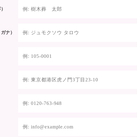
字）
リガナ）